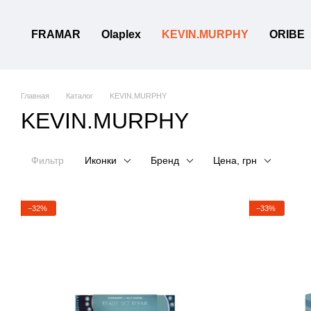
Перейти к основному контенту
FRAMAR
Olaplex
KEVIN.MURPHY
ORIBE
Главная
Каталог
KEVIN.MURPHY
KEVIN.MURPHY
Фильтр
Иконки
Бренд
Цена, грн
−32%
−33%