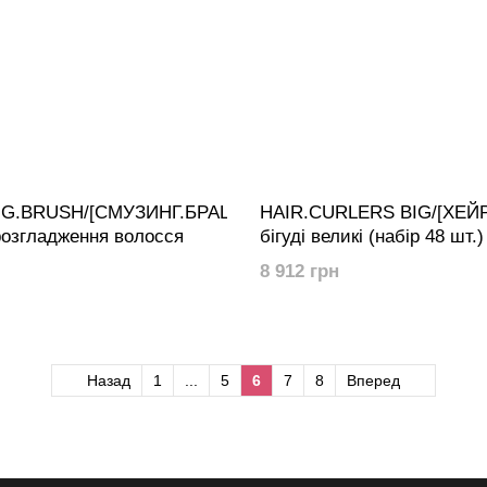
G.BRUSH/[СМУЗИНГ.БРАШ]
HAIR.CURLERS BIG/[ХЕЙ
розгладження волосся
бігуді великі (набір 48 шт.)
8 912 грн
Назад
1
...
5
6
7
8
Вперед