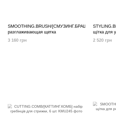
SMOOTHING.BRUSH/[СМУЗИНГ.БРАШ]
STYLING.B
разглаживающая щетка
щітка для 
3 160 грн
2 520 грн