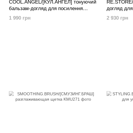
COOL.ANGEL/[КУЛ.АНГЕЛ] тонуючий
RE.STORE/
бальзам-догляд для посилення
догляд для
відтінку світлого волосся, 250 мл
1 990 грн
2 930 грн