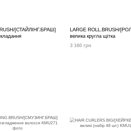
RUSH/[СТАЙЛІНГ.БРАШ]
LARGE ROLL.BRUSH/[РО
укладання
велика кругла щітка
3 160 грн