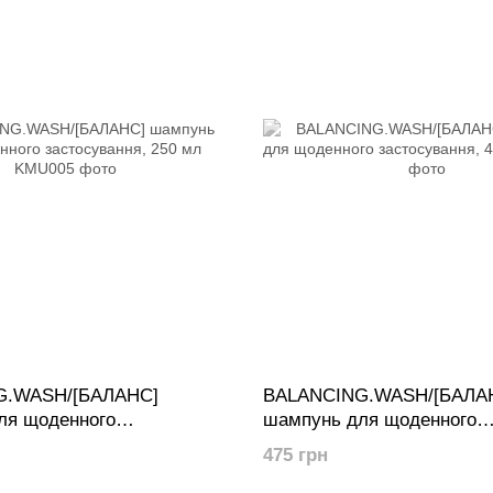
G.WASH/[БАЛАНС]
BALANCING.WASH/[БАЛА
ля щоденного
шампунь для щоденного
ня, 250 мл
застосування, 40 мл
475 грн