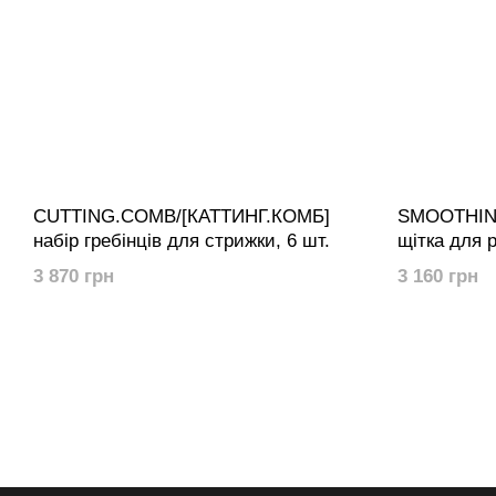
CUTTING.COMB/[КАТТИНГ.КОМБ]
SMOOTHIN
набір гребінців для стрижки, 6 шт.
щітка для 
3 870 грн
3 160 грн