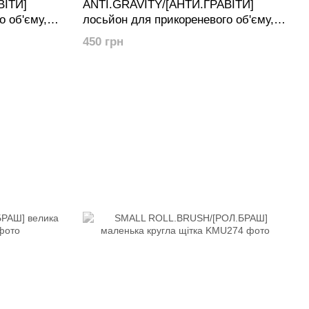
ВІТИ]
ANTI.GRAVITY/[АНТИ.ГРАВІТИ]
о об'єму,
лосьйон для прикореневого об'єму,
40 мл
450 грн