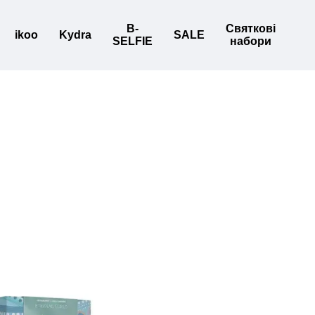
B-
Святкові
ikoo
Kydra
SALE
SELFIE
набори