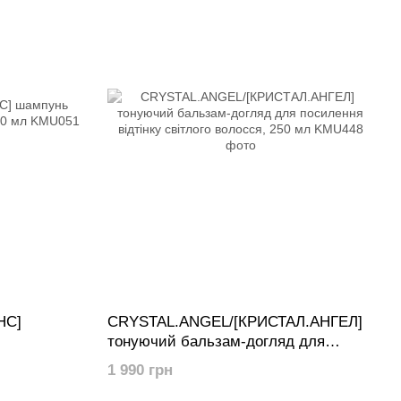
НС]
CRYSTAL.ANGEL/[КРИСТАЛ.АНГЕЛ]
тонуючий бальзам-догляд для
посилення відтінку світлого волосся,
1 990 грн
250 мл