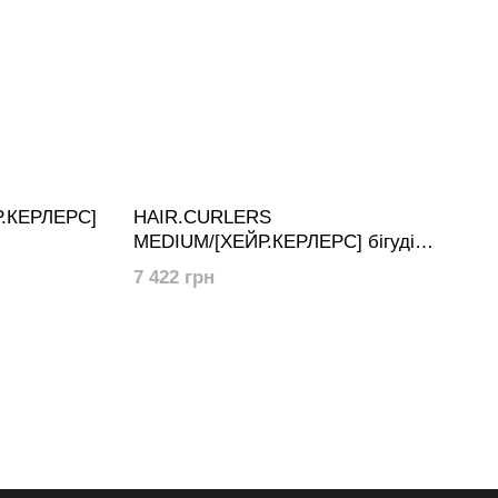
Р.КЕРЛЕРС]
HAIR.CURLERS
MEDIUM/[ХЕЙР.КЕРЛЕРС] бігуді
середнього розміру (Набір 48 шт.)
7 422 грн