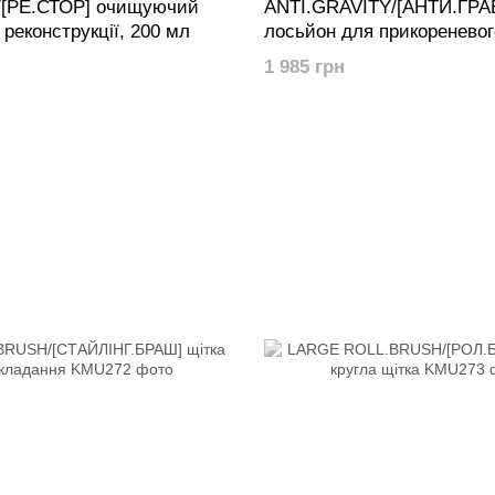
[РЕ.СТОР] очищуючий
ANTI.GRAVITY/[АНТИ.ГРА
 реконструкції, 200 мл
лосьйон для прикореневог
150 мл
1 985 грн