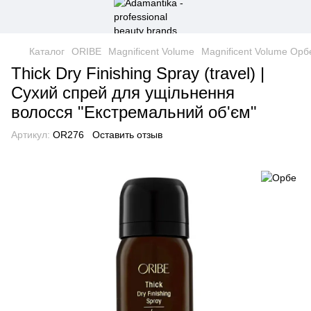
Каталог
ORIBE
Magnificent Volume
Magnificent Volume Орб
Thick Dry Finishing Spray (travel) |
Сухий спрей для ущільнення
волосся "Екстремальний об'єм"
Артикул:
OR276
Оставить отзыв