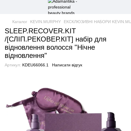
Каталог
KEVIN.MURPHY
ЕКСКЛЮЗИВНІ НАБОРИ KEVIN.M
SLEEP.RECOVER.KIT
/[СЛІП.РЕКОВЕР.КІТ] набір для
відновлення волосся "Нічне
відновлення"
Артикул:
KDEU66066.1
Написати відгук