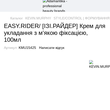
Каталог
KEVIN.MURPHY
STYLE/CONTROL | ФОРМУВАННЯ 
EASY.RIDER/ [ІЗІ.РАЙДЕР] Крем для
укладання з м'якою фіксацією,
100мл
Артикул:
KMU15425
Написати відгук