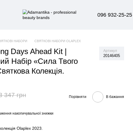
096 932-25-25
ВЯТКОВІ НАБОРИ
СВЯТКОВІ НАБОРИ OLAPLEX
ong Days Ahead Kit |
Артикул
20146405
ий Набір «Сила Твого
Святкова Колекція.
3 347 грн
Порівняти
В бажання
аження накопичувальної знижки
колекція Olaplex 2023.