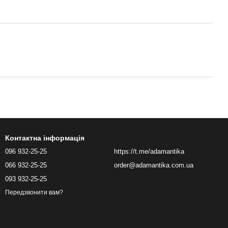
Контактна інформація
096 932-25-25
https://t.me/adamantika
066 932-25-25
order@adamantika.com.ua
093 932-25-25
Передзвонити вам?