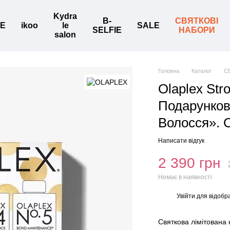
Kydra
B-
СВЯТКОВІ
BE
ikoo
le
SALE
SELFIE
НАБОРИ
salon
Головна
Каталог
С
Olaplex Str
Подарунков
Волосся». 
Написати відгук
2 390 грн
Немає в наявності
Увійти
для відобр
%
Святкова лімітована 