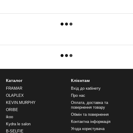
Каталог
Клієнтам
FRAMAR
Вхід до кабінету
OLAPLEX
Про нас
KEVIN.MURPHY
Оплата, доставка та
повернення товару
ORIBE
Обмін та повернення
ikoo
Контактна інформація
Kydra le salon
Угода користувача
B-SELFIE