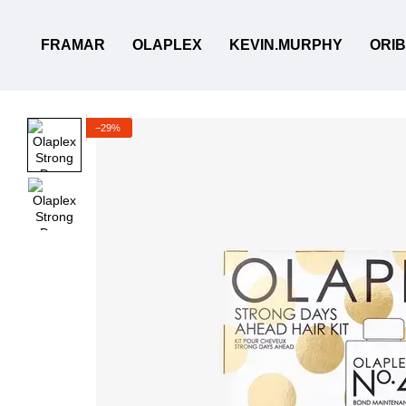
Перейти до основного контенту
FRAMAR
OLAPLEX
KEVIN.MURPHY
ORI
−29%