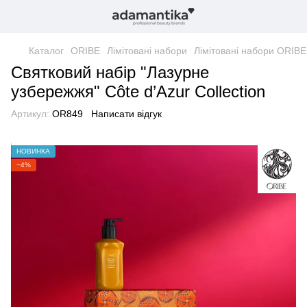
Каталог
ORIBE
Лімітовані набори
Лімітовані набори ORIBE
Святковий набір "Лазурне
узбережжя" Côte d’Azur Collection
Артикул:
OR849
Написати відгук
НОВИНКА
−4%