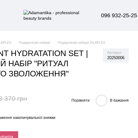
096 932-25-25
LAPLEX
Подарункові набори
Подарункові набори OLAPLEX
NT HYDRATATION SET |
Артикул
20250006
Й НАБІР "РИТУАЛ
О ЗВОЛОЖЕННЯ"
3 370 грн
Порівняти
В бажання
аження накопичувальної знижки
упити