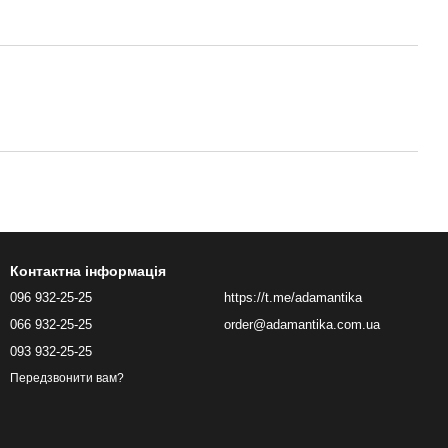
Контактна інформація
096 932-25-25
https://t.me/adamantika
066 932-25-25
order@adamantika.com.ua
093 932-25-25
Передзвонити вам?