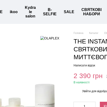
Kydra
B-
СВЯТКОВІ
BE
ikoo
le
SALE
SELFIE
НАБОРИ
salon
Головна
Каталог
O
THE INSTA
СВЯТКОВИ
МИТТЄВОГ
Написати відгук
2 390 грн
В наявності
Увійти
для відобр
%
К