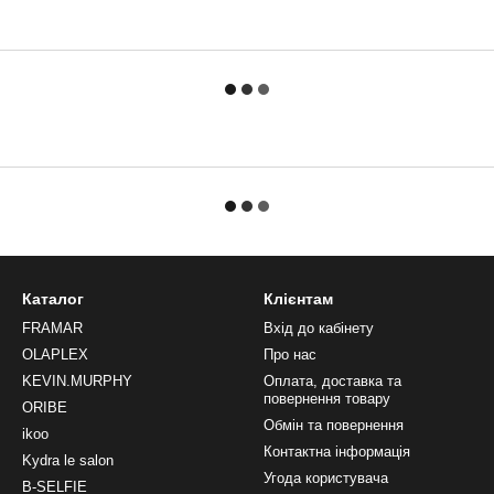
Каталог
Клієнтам
FRAMAR
Вхід до кабінету
OLAPLEX
Про нас
KEVIN.MURPHY
Оплата, доставка та
повернення товару
ORIBE
Обмін та повернення
ikoo
Контактна інформація
Kydra le salon
Угода користувача
B-SELFIE