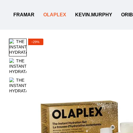
Перейти до основного контенту
FRAMAR
OLAPLEX
KEVIN.MURPHY
ORI
−29%