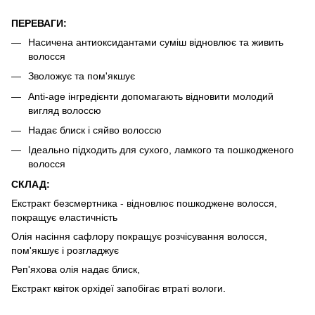
П
ЕРЕВАГИ:
Насичена антиоксидантами суміш відновлює та живить
волосся
Зволожує та пом'якшує
Anti
-
age
інгредієнти допомагають відновити молодий
вигляд волоссю
Надає блиск і сяйво волоссю
Ідеально підходить для сухого, ламкого та пошкодженого
волосся
СКЛАД:
Екстракт безсмертника - відновлює пошкоджене волосся,
покращує еластичність
Олія насіння сафлору покращує розчісування волосся,
пом'якшує і розгладжує
Реп'яхова олія надає блиск,
Екстракт квіток орхідеї запобігає втраті вологи.