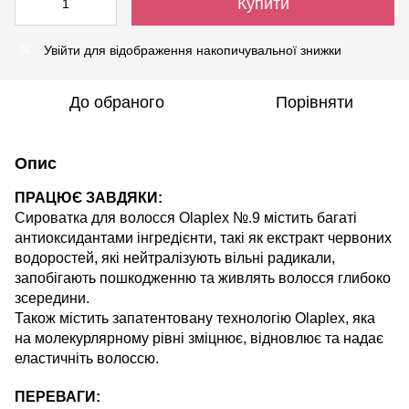
Купити
Увійти
для відображення накопичувальної знижки
%
До обраного
Порівняти
Опис
ПРАЦЮЄ
ЗАВДЯКИ
:
Сироватка для волосся Olaplex №
.9
містить
багаті
антиоксидантами
інгредієнти
,
такі
як
екстракт
червоних
водоростей
,
які
нейтралізують
вільні
радикали
,
запобігають
пошкодженню
та
живлять
волосся
глибоко
зсередини
.
Також містить запатентовану технологію Olaplex, яка
на молекурлярному рівні зміцнює, відновлює та надає
еластичніть волоссю.
ПЕРЕВАГИ: