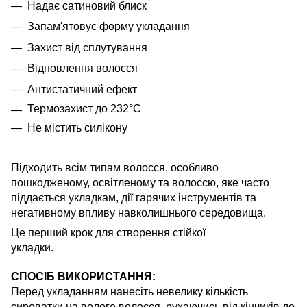
Надає сатиновий блиск
Запам'ятовує форму укладання
Захист від сплутування
Відновлення волосся
Антистатичний ефект
Термозахист до
232°C
Не містить силікону
Підходить в
сім типам волосся, особливо
пошкодженому, освітленому та
волоссю, яке часто
піддається
укладкам, дії гарячих інструментів та
негативному впливу навколишнього
середовища.
Це перший крок для створення стійкої
укладки.
СПОСІБ ВИКОРИСТАННЯ:
Перед
укладанням
нанесіть
невелику
кількість
сироватки
на
вологе
волосся
,
рухаючись
від
кінчиків
до