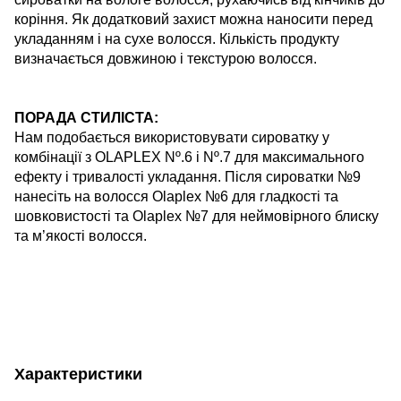
коріння
. Як
додатковий
захист
можна
наносити
перед
укладанням
і на
сухе
волосся
.
Кількість
продукту
визначається
довжиною
і текстурою
волосся
.
ПОРАДА СТИЛІСТА:
Нам подобається
використовувати
сироватку
у
комбінації
з
OLAPLEX Nº.6
і
Nº.7
для максимального
ефекту і тривалості укладання.
Після сироватки №9
нанесіть на волосся
Olaplex
№6 для гладкості та
шовковистості та
Olaplex
№7
для
неймовірного блиску
та м’якості волосся.
Характеристики