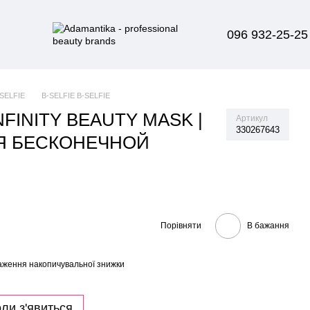
096 932-25-25
-SELFIE
B-SELFIE B-SELFIE
NFINITY BEAUTY MASK |
Артикул
330267643
Я БЕСКОНЕЧНОЙ
Порівняти
В бажання
аження накопичувальної знижки
ли з'явиться