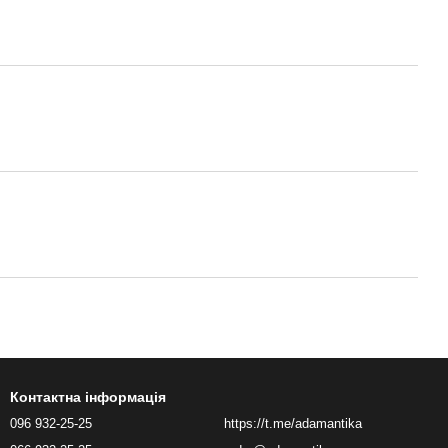
Контактна інформація
096 932-25-25
https://t.me/adamantika