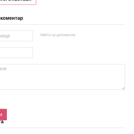
 коментар
Увійти за допомогою
и
та