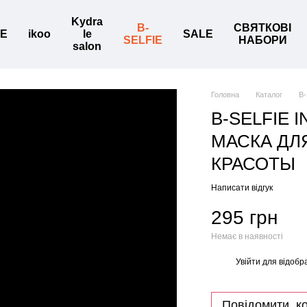
Kydra
B-
СВЯТКОВІ
BE
ikoo
le
SALE
SELFIE
НАБОРИ
salon
Головна
Каталог
B
B-SELFIE I
МАСКА ДЛ
КРАСОТЫ
Написати відгук
295 грн
Немає в наявності
Увійти
для відобр
%
Повідомити, ко