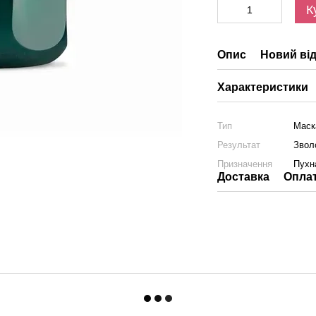
К
Опис
Новий від
Характеристики
Тип
Маск
Результат
Звол
Призначення
Пухн
Доставка
Опла