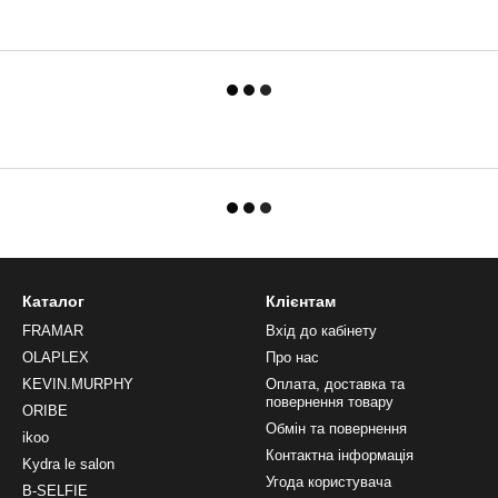
Каталог
Клієнтам
FRAMAR
Вхід до кабінету
OLAPLEX
Про нас
KEVIN.MURPHY
Оплата, доставка та
повернення товару
ORIBE
Обмін та повернення
ikoo
Контактна інформація
Kydra le salon
Угода користувача
B-SELFIE