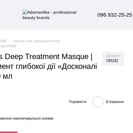
096 932-25-25
RIBE
Eternal Curls | Досконалі Кучері
учері ORIBE
ls Deep Treatment Masque |
Артикул
OR242
ент глибокої дії «Досконалі
0 мл
Порівняти
В бажання
аження накопичувальної знижки