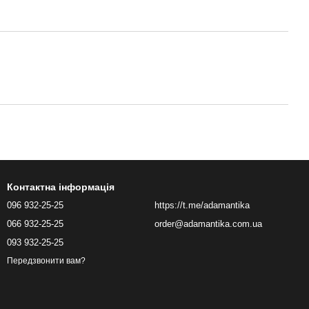
Контактна інформація
096 932-25-25
https://t.me/adamantika
066 932-25-25
order@adamantika.com.ua
093 932-25-25
Передзвонити вам?