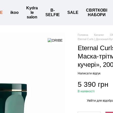
Kydra
B-
СВЯТКОВІ
BE
ikoo
le
SALE
SELFIE
НАБОРИ
salon
Головна
Каталог
O
Eternal Curls | Досконалі К
Eternal Cur
Маска-трітм
кучері», 20
Написати відгук
5 390 грн
В наявності
Увійти
для відобр
%