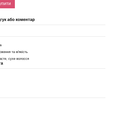
упити
гук або коментар
а
оження та м'якість
асте, сухе волосся
та