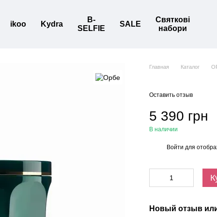
B-
Святкові
ikoo
Kydra
SALE
SELFIE
набори
Главная
Каталог
O
Оставить отзыв
5 390 грн
В наличии
Войти
для отобра
%
К
Новый отзыв ил