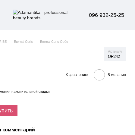
096 932-25-25
RIBE
Eternal Curls
Eternal Curls Орбе
Артикул
OR242
К сравнению
В желания
жения накопительной скидки
упить
и комментарий