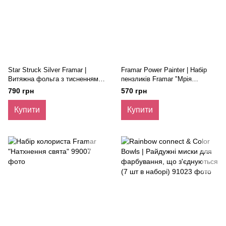
Star Struck Silver Framar |
Framar Power Painter | Набір
Витяжна фольга з тисненням
пензликів Framar "Мрія
(500 листів 12,5 х 28 см)
колориста" (2 шт.)
790 грн
570 грн
Купити
Купити