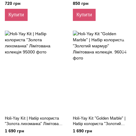
волосся «Золото»
"Мрія колориста", 3 шт.
720 грн
850 грн
Купити
Купити
Holi-Yay Kit | Набір колориста
Holi-Yay Kit "Golden Marble" |
"Золота лихоманка" Лімітована
Набір колориста "Золотий
колекція
мармур" Лімітована колекція.
1 690 грн
1 690 грн