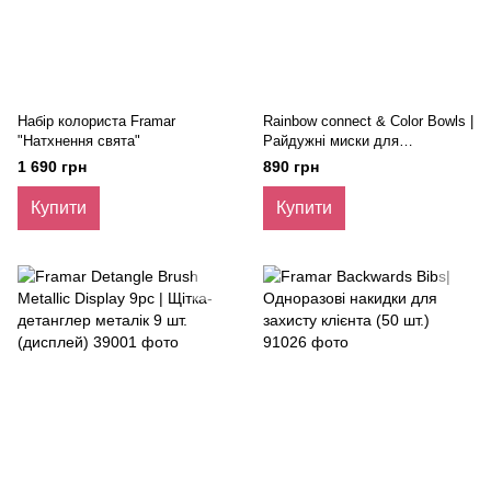
Набір колориста Framar
Rainbow сonnect & Color Bowls |
"Натхнення свята"
Райдужні миски для
фарбування, що з'єднуються
1 690 грн
890 грн
(7 шт в наборі)
Купити
Купити