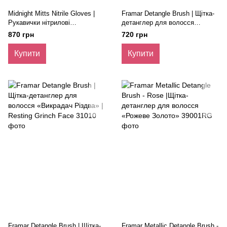
Midnight Mitts Nitrile Gloves |
Framar Detangle Brush | Щітка-
Рукавички нітрилові
детанглер для волосся
ультраміцні чорні, розмір L
«Називай мене як хочеш» |
870 грн
720 грн
(100шт.)
Sleigh My Name
Купити
Купити
Framar Detangle Brush | Щітка-
Framar Metallic Detangle Brush -