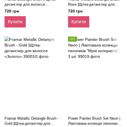
детанглер для волосся
Rose |Щітка-детанглер для
«Викрадач Різдва» | Resting
волосся «Рожеве Золото»
720 грн
720 грн
Grinch Face
Купити
Купити
ХІТ
Framar Metallic Detangle Brush -
Power Painter Brush Set Neon |
Gold |Щітка-детанглер для
Лімітована колекція пензликів