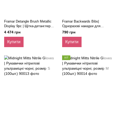
Framar Detangle Brush Metallic
Framar Backwards Bibs|
Display 9рс | Щітка-детанглер
Одноразові накидки для
металік 9 шт. (дисплей)
захисту клієнта (50 шт.)
4 474 грн
790 грн
Купити
Купити
ХІТ