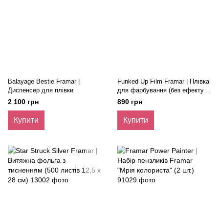
Balayage Bestie Framar |
Funked Up Film Framar | Плівка
Диспенсер для плівки
для фарбування (без ефекту
злипання)
2 100 грн
890 грн
Купити
Купити