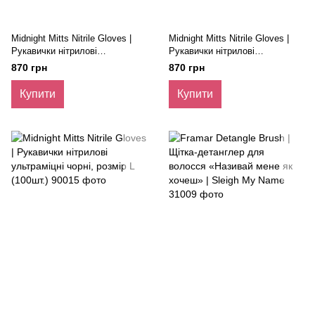
Midnight Mitts Nitrile Gloves |
Midnight Mitts Nitrile Gloves |
Рукавички нітрилові
Рукавички нітрилові
ультраміцні чорні, розмір S
ультраміцні чорні, розмір М
870 грн
870 грн
(100шт.)
(100шт.)
Купити
Купити