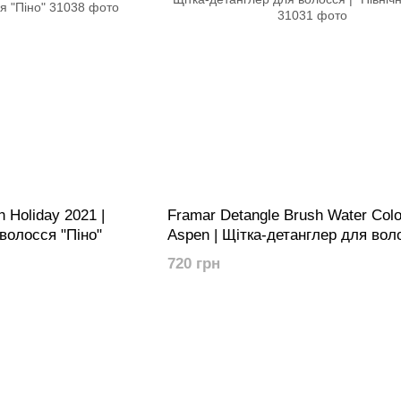
 Holiday 2021 |
Framar Detangle Brush Water Colo
волосся "Піно"
Aspen | Щітка-детанглер для воло
"Північне сяйво"
720 грн