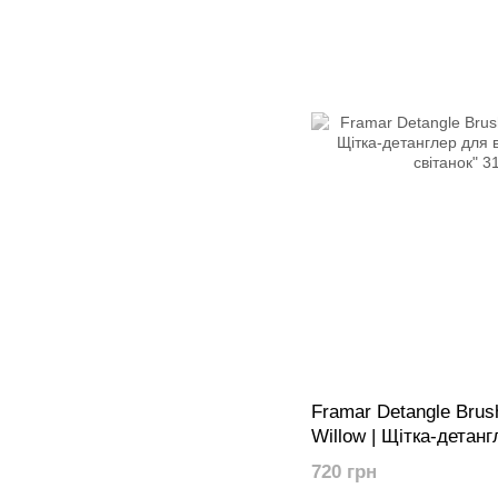
Framar Detangle Brus
Willow | Щітка-детанг
"Бірюзовий світанок"
720 грн