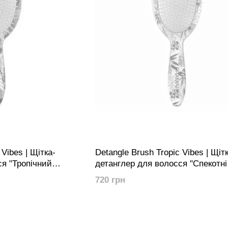
 Vibes | Щітка-
Detangle Brush Tropic Vibes | Щіт
ся "Тропічний
детанглер для волосся "Спекотні
bes Let's FlaminGO
тропіки" | Tropic Vibes Tropic Like 
720 грн