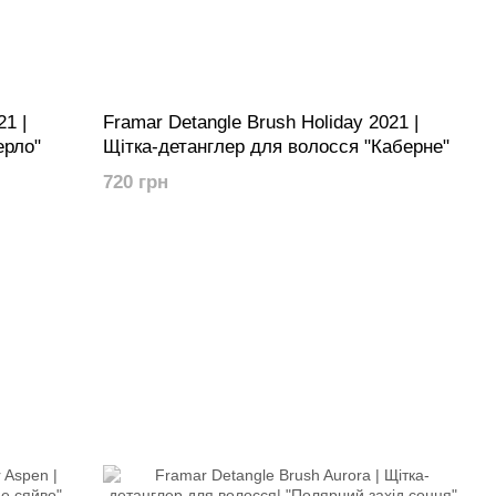
1 |
Framar Detangle Brush Holiday 2021 |
ерло"
Щітка-детанглер для волосся "Каберне"
720 грн