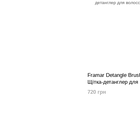
Framar Detangle Brush
Щітка-детанглер для 
720 грн