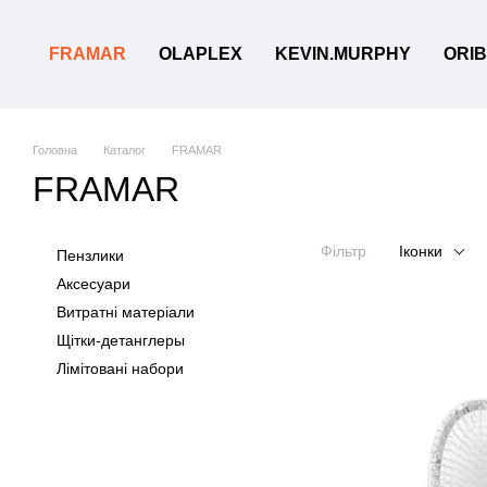
Перейти до основного контенту
FRAMAR
OLAPLEX
KEVIN.MURPHY
ORI
Головна
Каталог
FRAMAR
FRAMAR
Фільтр
Іконки
Пензлики
Аксесуари
Витратні матеріали
Щітки-детанглеры
Лімітовані набори