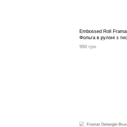
Embossed Roll Framar
Фольга в рулоні з т
мармур" (98м х 12,5с
990 грн
колекція