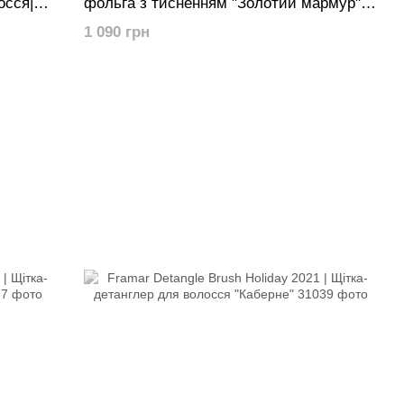
осся|
фольга з тисненням "Золотий мармур"
(500 листів 12,5х28 см) Лімітована
1 090 грн
колекція.