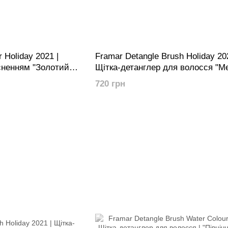
 Holiday 2021 |
Framar Detangle Brush Holiday 202
исненням "Золотий
Щітка-детанглер для волосся "М
м). Лімітована
720 грн