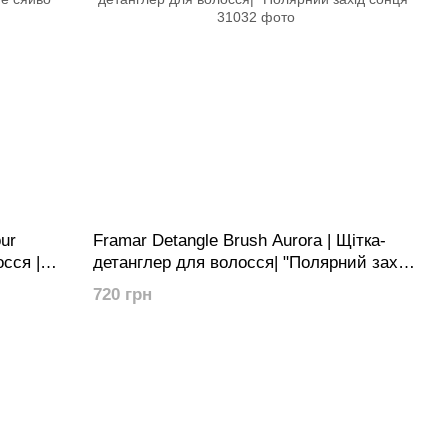
ur
Framar Detangle Brush Aurora | Щітка-
сся |
детанглер для волосся| "Полярний захід
сонця"
720 грн