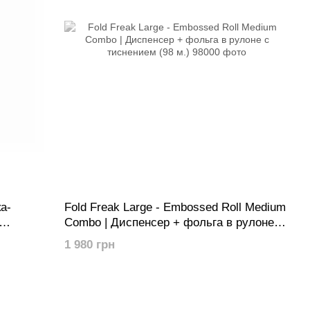
ка-
Fold Freak Large - Embossed Roll Medium
Combo | Диспенсер + фольга в рулоне с
it's Hot
тиснением (98 м.)
1 980 грн