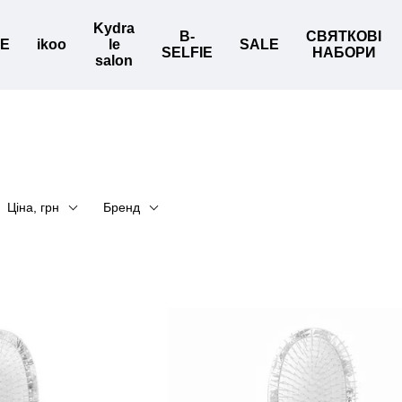
Kydra
B-
СВЯТКОВІ
BE
ikoo
le
SALE
SELFIE
НАБОРИ
salon
Ціна, грн
Бренд