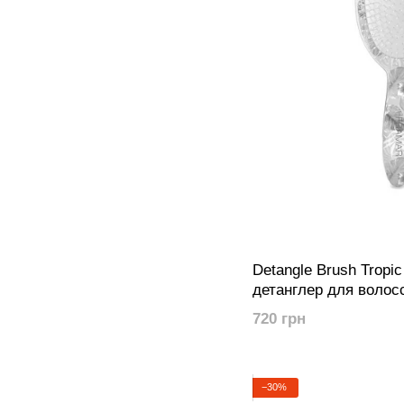
Detangle Brush Tropic
детанглер для волос
фламінго" | Tropic Vi
720 грн
−30%