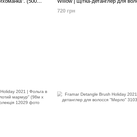
ихоманка". (500
Willow | Щітка-детанглер для вол
 Лімітована
"Бірюзовий світанок"
720 грн