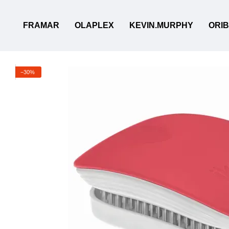
Перейти до основного контенту
FRAMAR
OLAPLEX
KEVIN.MURPHY
ORI
−30%