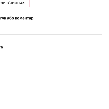
ли з'явиться
гук або коментар
та