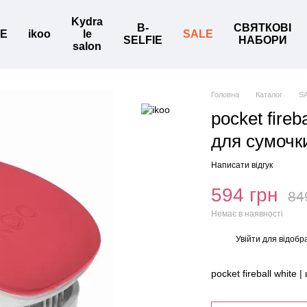
Kydra
B-
СВЯТКОВІ
BE
ikoo
le
SALE
SELFIE
НАБОРИ
salon
Головна
Каталог
S
pocket fireb
для сумочки
Написати відгук
594 грн
84
Немає в наявності
Увійти
для відобр
%
pocket fireball white