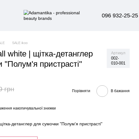
096 932-25-25
ALE
SALE ikoo
all white | щітка-детанглер
Артикул
002-
 "Полум'я пристрасті"
010-001
9 грн
Порівняти
В бажання
аження накопичувальної знижки
 | щітка-детанглер для сумочки "Полум'я пристрасті"