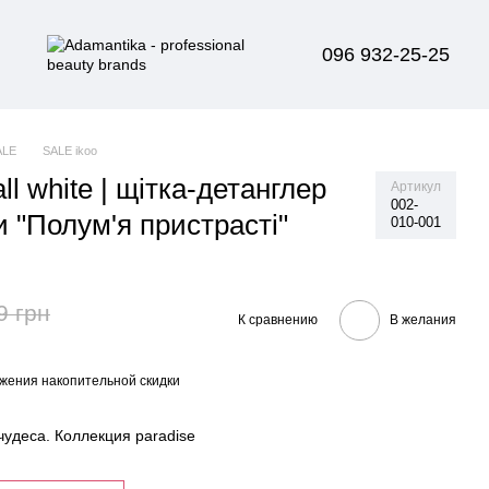
096 932-25-25
ALE
SALE ikoo
all white | щітка-детанглер
Артикул
002-
 "Полум'я пристрасті"
010-001
9 грн
К сравнению
В желания
жения накопительной скидки
чудеса. Коллекция paradise