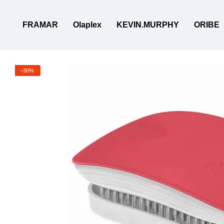
Перейти к основному контенту
FRAMAR
Olaplex
KEVIN.MURPHY
ORIBE
−30%