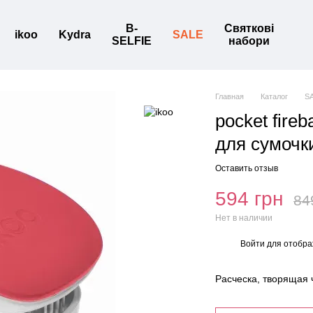
B-
Святкові
ikoo
Kydra
SALE
SELFIE
набори
Главная
Каталог
S
pocket fireb
для сумочки
Оставить отзыв
594 грн
84
Нет в наличии
Войти
для отобра
%
Расческа, творящая 