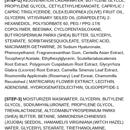
[STEP-2]
REJUVENATION CREAMWATER, BUTYLENE GLYCOL,
PROPYLENE GLYCOL, CETYLETHYLHEXANOATE, CAPRYLIC /
CAPRIC TRIGLYCERIDE, OLEA EUROPAEA (OLIVE) FRUIT OIL,
GLYCERIN, VITISVINARY SEILED OIL (GRAPEDLETA).2-
HEXANEDIOL, POLYSORBATE 60, PEG / PPG-17/6
COPOLYMER, BEESWAX, CYCLOPENTASILOXANE,
BUTYROSPERMUM PARKII (SHEA) BUTTER, GLYCERYL
STEARATE, SORBITANSESQUIOLEATE, STEARIC ACID,
NIACINAMER-GETHARINE, 26 Sodium Hyaluronate,
Phenoxyethanol, Fragrancexanthan Gum, Centella Asian Extract,
Tocopheryl Acetate, Ethylhexylglycerin, Scutellariabaicalensis
Root Extract, Polygonum Cuspidatum Root Extract, Glycyrrhiza
Glabra (Licorice) Root Extract, Camellia Sinensis Leaf Extract,
Rosmomilla Applicinalis (Rosemary) Leaf Exreat, Chamomilla
Recutished ( MATRICARIA) FLOWER EXTRACT, LECITHIN,
ADENOSINE, HYDROGENATEDLECITHIN, OLIGOPEPTIDE-1
[STEP-3]
MOISTURIZER MASKWATER, GLYCERIN, BUTYLENE
GLYCOL, SODIUMHYALURONATE, PROPYLENE GLYCOL,
TREHALACTANOSE, ALTCOMABUTYROSPERMUM PARKII
(SHEA) BUTTER, BETAINE, SIMMONDSIA CHINENSIS
(JOJOBA) SEEDOIL, HAMAMELIS VIRGINIANA (WITCH HAZEL)
WATER, GLYCERYL STEARATE, TRIETHANOLAMINE,