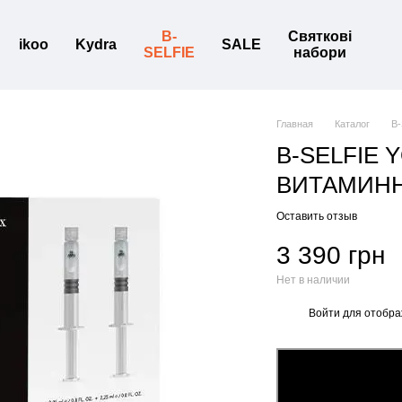
B-
Святкові
ikoo
Kydra
SALE
SELFIE
набори
Главная
Каталог
B
B-SELFIE
ВИТАМИНН
Оставить отзыв
3 390 грн
Нет в наличии
Войти
для отобра
%