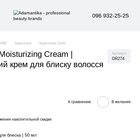
096 932-25-25
RIBE
Supersnine
Supersnine Орбе
Moisturizing Cream |
Артикул
OR274
й крем для блиску волосся
К сравнению
В желания
жения накопительной скидки
я блеска | 50 мл