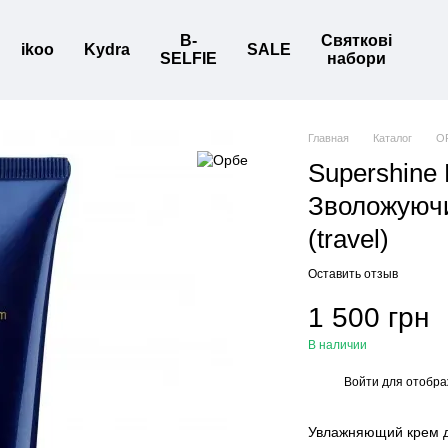
B-
Святкові
ikoo
Kydra
SALE
SELFIE
набори
Главная
Каталог
O
Supershine 
Зволожуючи
(travel)
Оставить отзыв
1 500 грн
В наличии
Войти
для отобра
%
Увлажняющий крем дл