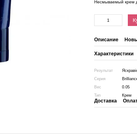
Несмываемый крем д
К
Описание
Новы
Характеристики
Результат
Яскраві
Серия
Brillian
Вес
0.05
Тип
Крем
Доставка
Опла