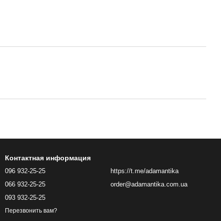
Контактная информация
096 932-25-25
https://t.me/adamantika
066 932-25-25
order@adamantika.com.ua
093 932-25-25
Перезвонить вам?