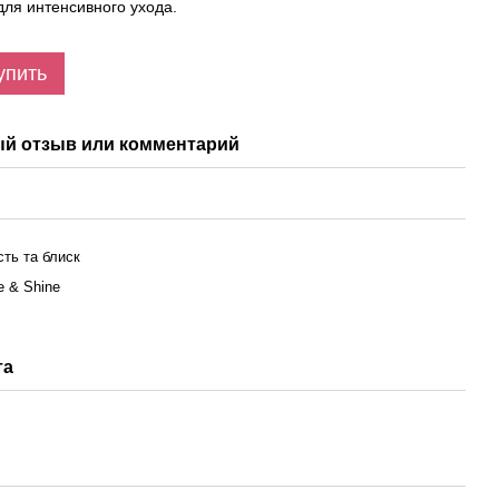
ля интенсивного ухода.
упить
й отзыв или комментарий
сть та блиск
ce & Shine
та