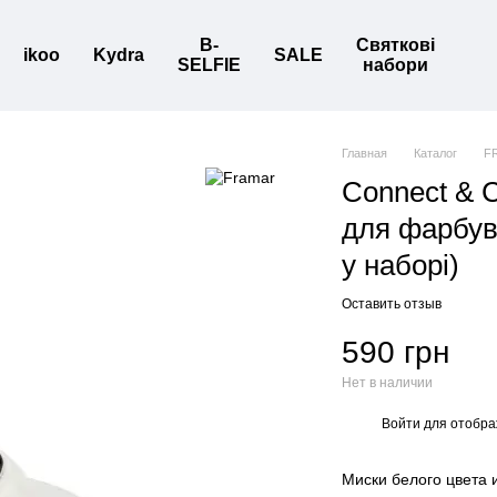
B-
Святкові
ikoo
Kydra
SALE
SELFIE
набори
Главная
Каталог
F
Connect & C
для фарбув
у наборі)
Оставить отзыв
590 грн
Нет в наличии
Войти
для отобра
%
Миски белого цвета