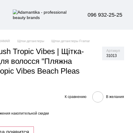
096 932-25-25
RAMAR
Щітки-детанглеры
Щітки-детанглеры Framar
ush Tropic Vibes | Щітка-
Артикул
31013
для волосся "Пляжна
ropic Vibes Beach Pleas
К сравнению
В желания
жения накопительной скидки
да появится