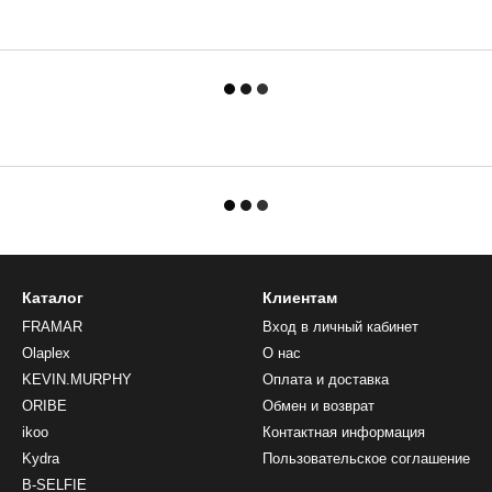
Каталог
Клиентам
FRAMAR
Вход в личный кабинет
Olaplex
О нас
KEVIN.MURPHY
Оплата и доставка
ORIBE
Обмен и возврат
ikoo
Контактная информация
Kydra
Пользовательское соглашение
B-SELFIE