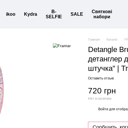
B-
Святкові
ikoo
Kydra
SALE
SELFIE
набори
Главная
Каталог
F
Detangle Br
детанглер 
штучка" | T
Оставить отзыв
720 грн
Нет в наличии
Войти
для отобра
%
Сообщить, ког