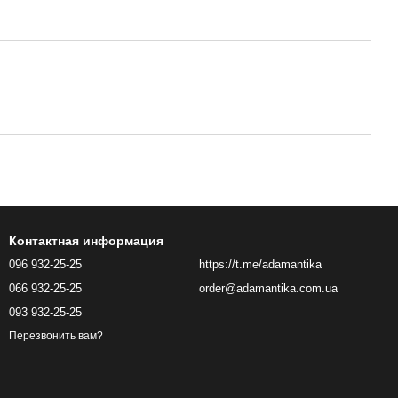
Контактная информация
096 932-25-25
https://t.me/adamantika
066 932-25-25
order@adamantika.com.ua
093 932-25-25
Перезвонить вам?