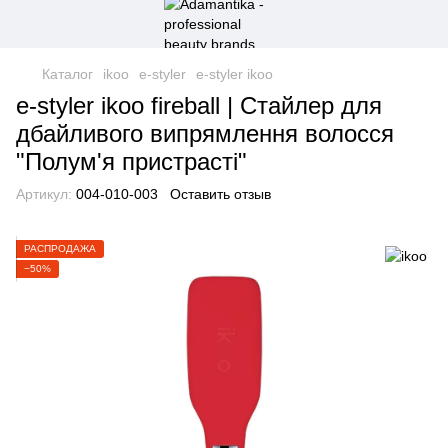
Каталог
ikoo
e-styler
e-styler ikoo
e-styler ikoo fireball | Стайлер для
дбайливого випрямлення волосся
"Полум'я пристрасті"
Артикул:
004-010-003
Оставить отзыв
РАСПРОДАЖА
−50%