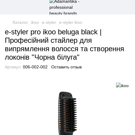
Каталог
ikoo
e-styler
e-styler ikoo
e-styler pro ikoo beluga black |
Професійний стайлер для
випрямлення волосся та створення
локонів "Чорна білуга"
Артикул:
006-002-002
Оставить отзыв