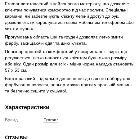
Framar виготовлений з нейлонового матеріалу, що дозволяє
клієнтам почуватися комфортно під час послуги.
Спеціальні
кармани, які забезпечують клієнту легкий доступ до рук,
дозволяють їм користуватися своїм мобільним телефоном або
читати журнал.
Прогумована область шеї та грудей дозволяє легко змити
фарбу,
захищаючи одяг та шию клієнта.
Пеньюар простий та комфортний у використанні - виріз, що
регулюється легко наноситься клієнтам будь-якого розміру
або віку.
Один розмір для всіх - міцна чорна накидка становить
57 x 53 см.
Багаторазовий – ідеальне доповнення до вашого набору для
фарбування волосся, пеньар можна прати у пральній машині
та безпечно сушити у сушуарі.
Характеристики
Бренд
Framar
Отзывы