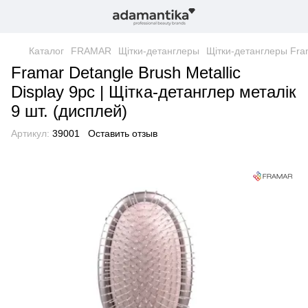
Каталог
FRAMAR
Щітки-детанглеры
Щітки-детанглеры Fra
Framar Detangle Brush Metallic
Display 9рс | Щітка-детанглер металік
9 шт. (дисплей)
Артикул:
39001
Оставить отзыв