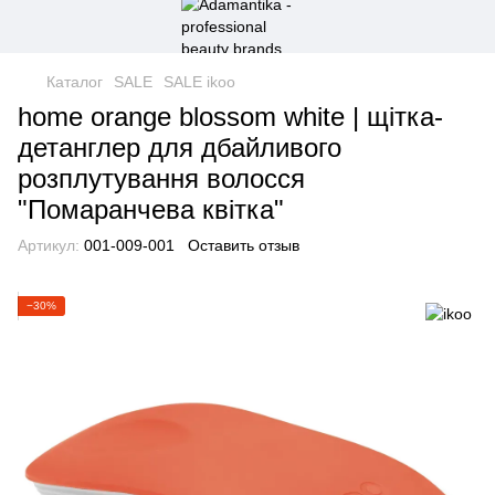
Каталог
SALE
SALE ikoo
home orange blossom white | щітка-
детанглер для дбайливого
розплутування волосся
"Помаранчева квітка"
Артикул:
001-009-001
Оставить отзыв
−30%