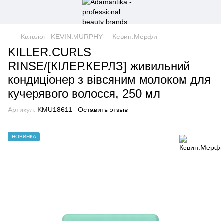
Каталог
KEVIN.MURPHY
Кевин.Мерфи
KILLER.CURLS
RINSE/[КІЛЕР.КЕРЛЗ] живильний
кондиціонер з вівсяним молоком для
кучерявого волосся, 250 мл
Артикул:
KMU18611
Оставить отзыв
НОВИНКА