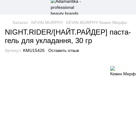
Каталог
KEVIN.MURPHY
KEVIN.MURPHY Кевин.Мерфи
NIGHT.RIDER/[НАЙТ.РАЙДЕР] паста-
гель для укладання, 30 гр
Артикул:
KMU15426
Оставить отзыв