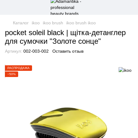
Каталог
ikoo
ikoo brush
ikoo brush ikoo
pocket soleil black | щітка-детанглер
для сумочки "Золоте сонце"
Артикул:
002-003-002
Оставить отзыв
РАСПРОДАЖА
−50%