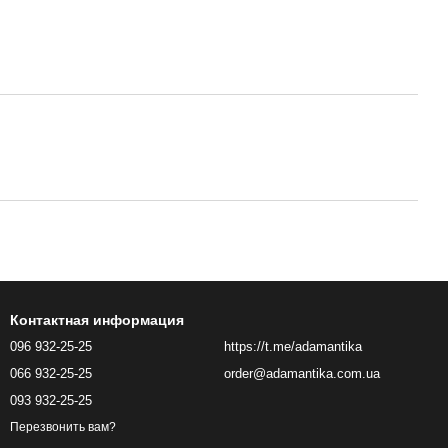
Контактная информация
096 932-25-25
https://t.me/adamantika
066 932-25-25
order@adamantika.com.ua
093 932-25-25
Перезвонить вам?