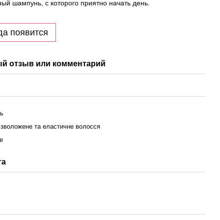
й шампунь, с которого приятно начать день.
да появится
й отзыв или комментарий
ь
 зволожене та еластичне волосся
re
та