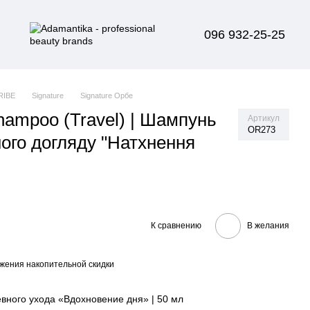
096 932-25-25
RIBE
Signature
Signature Орбе
hampoo (Travel) | Шампунь
Артикул
OR273
ого догляду "Натхнення
К сравнению
В желания
жения накопительной скидки
вного ухода «Вдохновение дня» | 50 мл