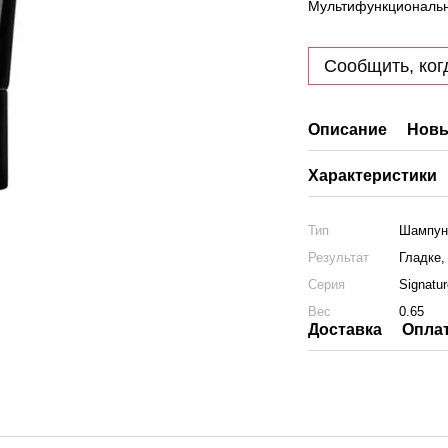
Мультифункциональны
Сообщить, ког
Описание
Новы
Характеристики
Тип
Шампун
Результат
Гладке,
Серия
Signatu
Вес
0.65
Доставка
Опла