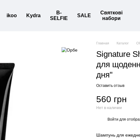
B-
Святкові
ikoo
Kydra
SALE
SELFIE
набори
Главная
Каталог
O
Signature S
для щоденн
дня"
Оставить отзыв
560 грн
Нет в наличии
Войти
для отобра
%
Шампунь для ежедне