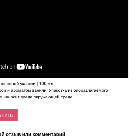
одвижной укладки | 100 мл
урой и ароматом ванили. Упаковка из биоразлагаемого
не наносит вреда окружающей среде.
упить
й отзыв или комментарий