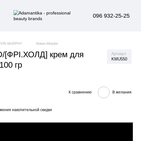
096 932-25-25
EVIN.MURPHY
Кевин.Мерфи
/[ФРІ.ХОЛД] крем для
Артикул
KMU550
100 гр
К сравнению
В желания
жения накопительной скидки