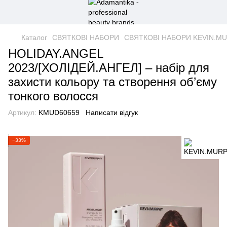
Каталог
СВЯТКОВІ НАБОРИ
СВЯТКОВІ НАБОРИ KEVIN.M
HOLIDAY.ANGEL
2023/[ХОЛІДЕЙ.АНГЕЛ] – набір для
захисти кольору та створення об’єму
тонкого волосся
Артикул:
KMUD60659
Написати відгук
−33%