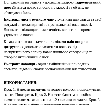
Популярний інгредієнт у догляді за шкірою,
гідролізований
протеїн вівса
додає волоссю пружності та об'єму, не
обтяжуючи його.
Екстракт листя зеленого чаю
століттями шанувався за свої
потужні антиоксидантні та протизапальні властивості.
Допомагає підвищити еластичність волосся та сприяє
утриманню вологи.
Багата антиоксидантами та вітамінами
олія шкірки
цитрусових
допомагає захистити волосся від
несприятливого впливу навколишнього середовища та
створює інтенсивний блиск.
Екстракт лаванди
- один з найніжніших природних
ароматів, відомий своїми заспокійливими властивостями.
ВИКОРИСТАННЯ:
Крок 1. Нанести шампунь на вологе волосся, помасажувати,
змити. Повторити. Крок 2. Нанести бальзам на щойно
вимите волосся, залишити на 1-2 хвилини та змити. Крок 3.
Щоб отримати найкращі результати нанесіть нанесіть