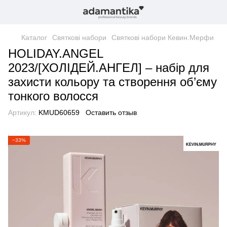
Каталог
Святкові набори
Святкові набори Кевин.Мерфи
HOLIDAY.ANGEL
2023/[ХОЛІДЕЙ.АНГЕЛ] – набір для
захисти кольору та створення об’єму
тонкого волосся
Артикул:
KMUD60659
Оставить отзыв
−33%