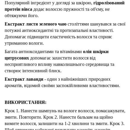
Популярний інгредієнт у догляді за шкірою,
гідролізований
протеїн вівса
додає волоссю пружності та об'єму, не
обтяжуючи його.
Екстракт листя зеленого чаю
століттями шанувався за свої
потужні антиоксидантні та протизапальні властивості.
Допомагає підвищити еластичність волосся та сприяє
утриманню вологи.
Багата антиоксидантами та вітамінами
олія шкірки
цитрусових
допомагає захистити волосся від
несприятливого впливу навколишнього середовища та
створює інтенсивний блиск.
Екстракт лаванди
- один з найніжніших природних
ароматів, відомий своїми заспокійливими властивостями.
ВИКОРИСТАННЯ:
Крок 1. Нанести шампунь на вологе волосся, помасажувати,
змити. Повторити. Крок 2. Нанести бальзам на щойно
вимите волосся, залишити на 1-2 хвилини та змити. Крок 3.
Щоб отримати найкращі результати нанесіть нанесіть