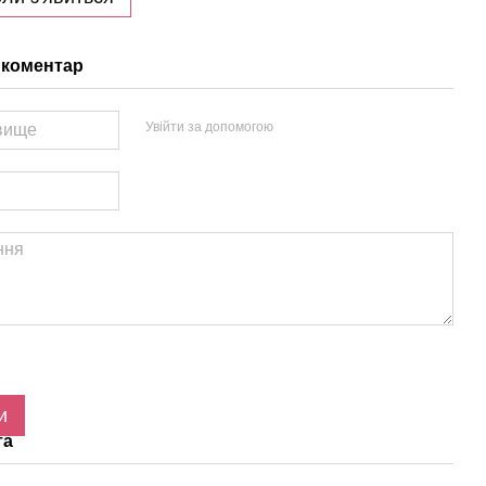
 коментар
Увійти за допомогою
и
та