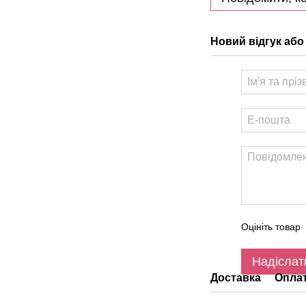
Новий відгук або
Оцініть товар
Надіслат
Доставка
Опла