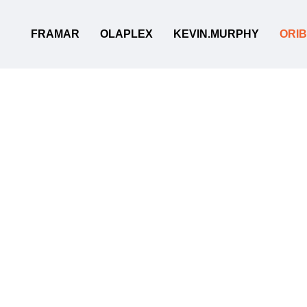
Перейти до основного контенту
FRAMAR
OLAPLEX
KEVIN.MURPHY
ORI