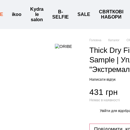
Kydra
B-
СВЯТКОВІ
BE
ikoo
le
SALE
SELFIE
НАБОРИ
salon
Головна
Каталог
O
Thick Dry F
Sample | У
"Экстремал
Написати відгук
431 грн
Немає в наявності
Увійти
для відобр
%
Повідомити, ко