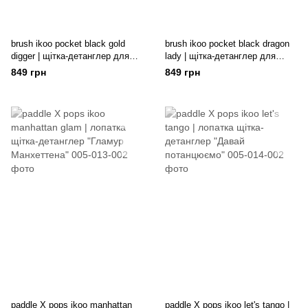
brush ikoo pocket black gold
brush ikoo pocket black dragon
digger | щітка-детанглер для
lady | щітка-детанглер для
сумочки
сумочки
849 грн
849 грн
paddle X pops ikoo manhattan
paddle X pops ikoo let's tango |