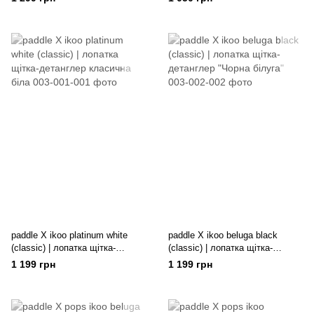
Манхеттена"
paddle X ikoo platinum white
paddle X ikoo beluga black
(classic) | лопатка щітка-
(classic) | лопатка щітка-
детанглер класична біла
детанглер "Чорна білуга"
1 199 грн
1 199 грн