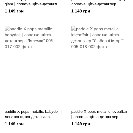
glam | лопатка щітка-детанглер
лопатка щітка-детанглер
"Гламур Манхеттена"
"Давай потанцюємо"
1 149 грн
1 149 грн
paddle X pops metallic babydoll |
paddle X pops metallic loveaffair
лопатка щітка-детанглер
| лопатка щітка-детанглер
"Лялечка"
"Любовні історії"
1 149 грн
1 149 грн