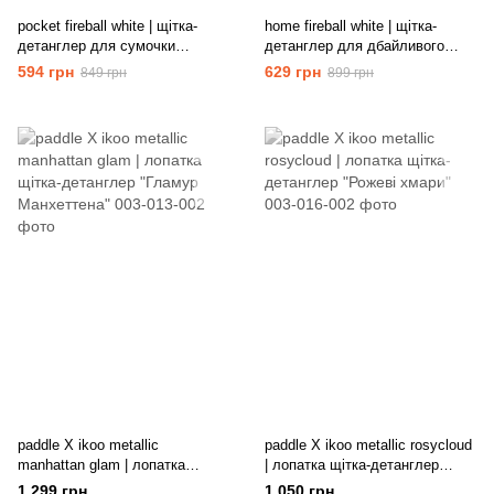
pocket fireball white | щітка-
home fireball white | щітка-
детанглер для сумочки
детанглер для дбайливого
"Полум'я пристрасті"
розплутування волосся
594 грн
629 грн
849 грн
899 грн
"Полум'я пристрасті"
paddle X ikoo metallic
paddle X ikoo metallic rosycloud
manhattan glam | лопатка
| лопатка щітка-детанглер
щітка-детанглер "Гламур
"Рожеві хмари"
1 299 грн
1 050 грн