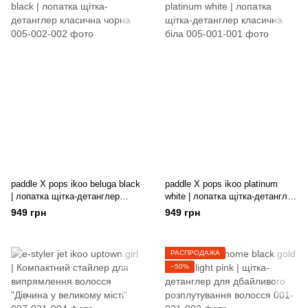
paddle X pops ikoo beluga black
paddle X pops ikoo platinum
| лопатка щітка-детанглер
white | лопатка щітка-детанглер
класична чорна
класична біла
949 грн
949 грн
РАСПРОДАЖА
−50%