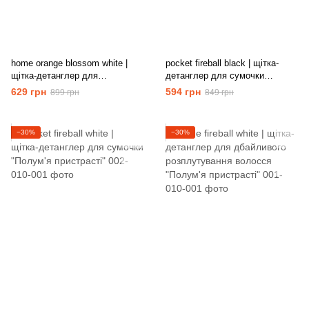
home orange blossom white |
pocket fireball black | щітка-
щітка-детанглер для
детанглер для сумочки
дбайливого розплутування
"Полум'я пристрасті"
629 грн
594 грн
899 грн
849 грн
волосся "Помаранчева квітка"
−30%
−30%