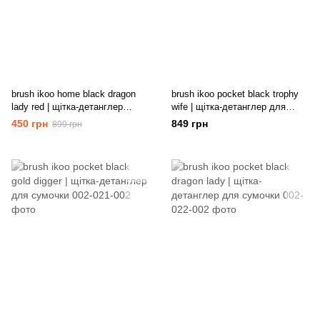
brush ikoo home black dragon
brush ikoo pocket black trophy
lady red | щітка-детанглер
wife | щітка-детанглер для
дбайливого розплутування
сумочки
450 грн
849 грн
899 грн
волосся