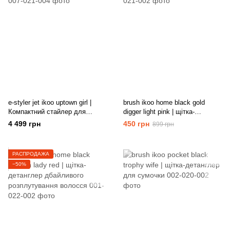
e-styler jet ikoo uptown girl |
brush ikoo home black gold
Компактний стайлер для
digger light pink | щітка-
випрямлення волосся "Дівчина
детанглер для дбайливого
4 499 грн
450 грн
899 грн
у великому місті"
розплутування волосся
РАСПРОДАЖА
−50%