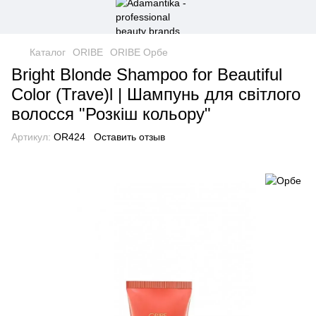
Каталог
ORIBE
ORIBE Орбе
Bright Blonde Shampoo for Beautiful
Color (Trave)l | Шампунь для світлого
волосся "Розкіш кольору"
Артикул:
OR424
Оставить отзыв