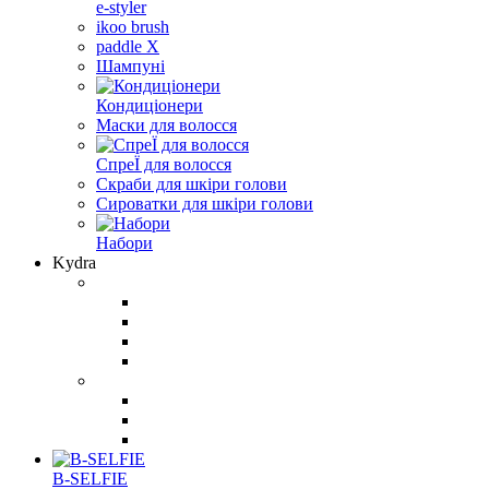
e-styler
ikoo brush
paddle X
Шампуні
Кондиціонери
Маски для волосся
СпреЇ для волосся
Скраби для шкіри голови
Сироватки для шкіри голови
Набори
Kydra
B-SELFIE