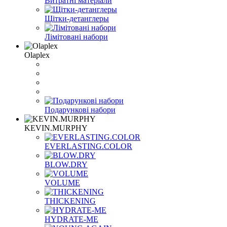
Витратні матеріали
Щітки-детанглеры
Лімітовані набори
Olaplex
Подарункові набори
KEVIN.MURPHY
EVERLASTING.COLOR
BLOW.DRY
VOLUME
THICKENING
HYDRATE-ME