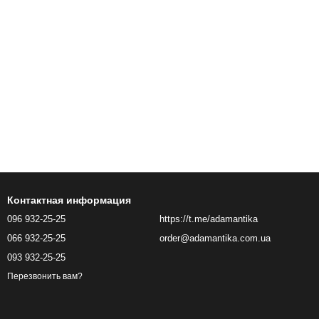
Контактная информация
096 932-25-25
https://t.me/adamantika
066 932-25-25
order@adamantika.com.ua
093 932-25-25
Перезвонить вам?