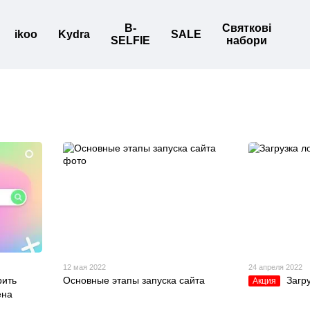
B-
Святкові
ikoo
Kydra
SALE
SELFIE
набори
12 мая 2022
24 апреля 2022
рить
Основные этапы запуска сайта
Загр
Акция
ена